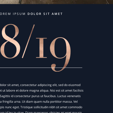
LOREM IPSUM
DOLOR SIT AMET
lor sit amet, consectetur adipiscing elit, sed do eiusmod
 ut labore et dolore magna aliqua. Nisi est sit amet facilisis
agittis id consectetur purus ut faucibus. Luctus venenatis
 fringilla urna. Ut diam quam nulla porttitor massa. Vel
rpis nunc eget. Tristique sollicitudin nibh sit amet commodo
uam id leo in vitae. Diam maecenas ultricies mi eget mauris