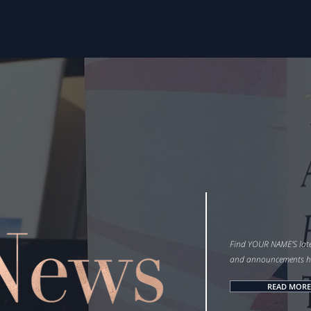
Find YOUR NAME'S late
and announcements he
READ MORE