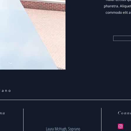
pharetra. Alique
commodo elit at
rano
nu
Conn
Laura McHugh, Soprano