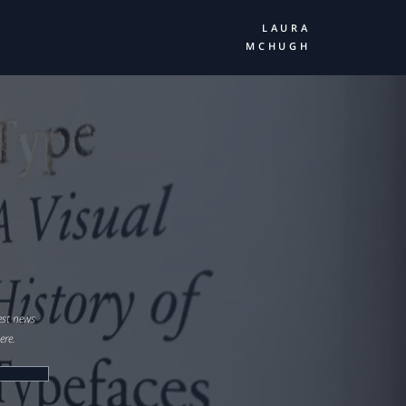
LAURA
MCHUGH
st news
re.