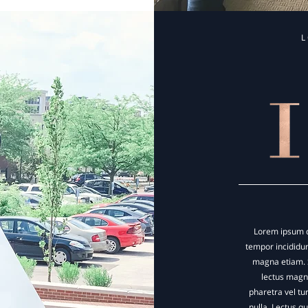
Lorem ipsum do
tempor incididunt
magna etiam. S
lectus magna
pharetra vel tu
nulla. Lectus q