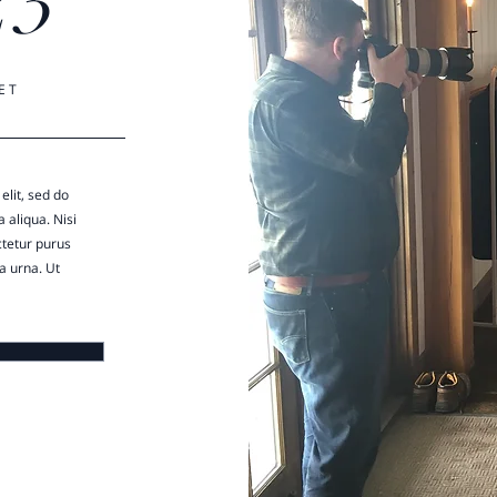
23
ET
elit, sed do
 aliqua. Nisi
ctetur purus
a urna. Ut